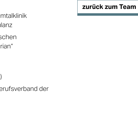
e
zurück zum Team
mtalklinik
lanz
ischen
rian“
)
erufsverband der