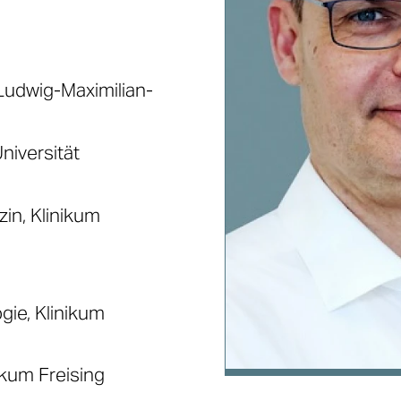
udwig-Maximilian-
niversität
in, Klinikum
gie, Klinikum
ikum Freising